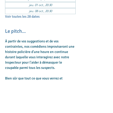
jeu. 01 oct., 20:30
jeu. 08 oct., 20:30
Voir toutes les 28 dates
Le pitch...
À partir de vos suggestions et de vos 
contraintes, nos comédiens improviseront une 
histoire policière d'une heure en continue 
durant laquelle vous interagirez avec notre 
Inspecteur pour l'aider à démasquer le 
coupable parmi tous les suspects.
Bien sûr que tout ce que vous verrez et 
entendrez au cours de ce spectacle guidera 
votre choix ! Suspense, humour, personnages 
hauts en couleur et autres rebondissements 
viendront pimenter cette intrigue... Mais 
attention aux fausses pistes, car nos 
improvisateurs ont toujours un excellent 