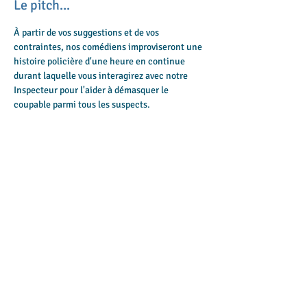
Le pitch...
À partir de vos suggestions et de vos 
contraintes, nos comédiens improviseront une 
histoire policière d'une heure en continue 
durant laquelle vous interagirez avec notre 
Inspecteur pour l'aider à démasquer le 
coupable parmi tous les suspects.
Bien sûr que tout ce que vous verrez et 
entendrez au cours de ce spectacle guidera 
votre choix ! Suspense, humour, personnages 
hauts en couleur et autres rebondissements 
viendront pimenter cette intrigue... Mais 
attention aux fausses pistes, car nos 
improvisateurs ont toujours un excellent 
mobile !