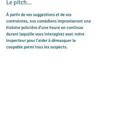
Le pitch...
À partir de vos suggestions et de vos 
contraintes, nos comédiens improviseront une 
histoire policière d'une heure en continue 
durant laquelle vous interagirez avec notre 
Inspecteur pour l'aider à démasquer le 
coupable parmi tous les suspects.
Bien sûr que tout ce que vous verrez et 
entendrez au cours de ce spectacle guidera 
votre choix ! Suspense, humour, personnages 
hauts en couleur et autres rebondissements 
viendront pimenter cette intrigue... Mais 
attention aux fausses pistes, car nos 
improvisateurs ont toujours un excellent 
mobile !