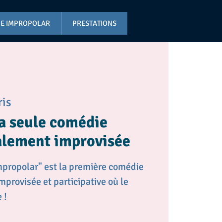
IE IMPROPOLAR
PRESTATIONS
ris
la seule comédie
talement improvisée
Impropolar" est la première comédie
mprovisée et participative où le
 !