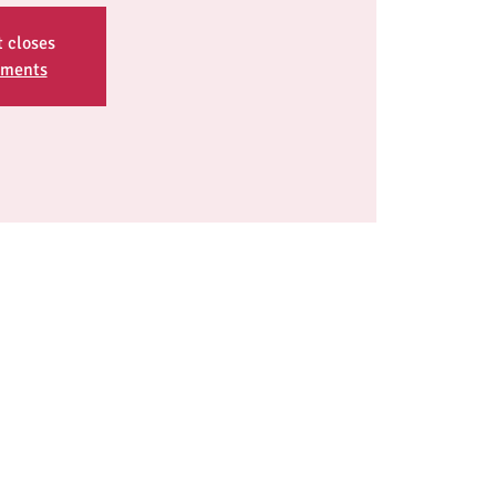
t closes
ements