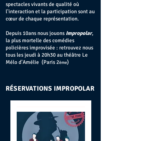
spectacles vivants de qualité où
l'interaction et la participation sont au
cœur de chaque représentation.
Depuis 10ans nous jouons
Impropolar
,
la plus mortelle des comédies
policières improvisée : retrouvez nous
tous les jeudi à 20h30 au théâtre Le
Mélo d'Amélie (Paris 2
)
ème
RÉSERVATIONS IMPROPOLAR